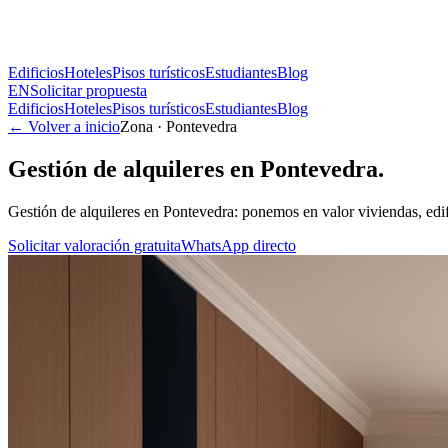
Edificios
Hoteles
Pisos turísticos
Estudiantes
Blog
EN
Solicitar propuesta
Edificios
Hoteles
Pisos turísticos
Estudiantes
Blog
← Volver a inicio
Zona · Pontevedra
Gestión de alquileres en Pontevedra.
Gestión de alquileres en Pontevedra: ponemos en valor viviendas, edifi
Solicitar valoración gratuita
WhatsApp directo