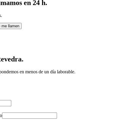
amamos en 24 h.
s.
e me llamen
tevedra.
spondemos en menos de un día laborable.
vo