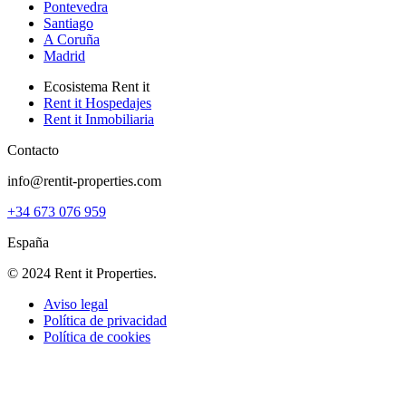
Pontevedra
Santiago
A Coruña
Madrid
Ecosistema Rent it
Rent it Hospedajes
Rent it Inmobiliaria
Contacto
info@rentit-properties.com
+34 673 076 959
España
© 2024 Rent it Properties.
Aviso legal
Política de privacidad
Política de cookies