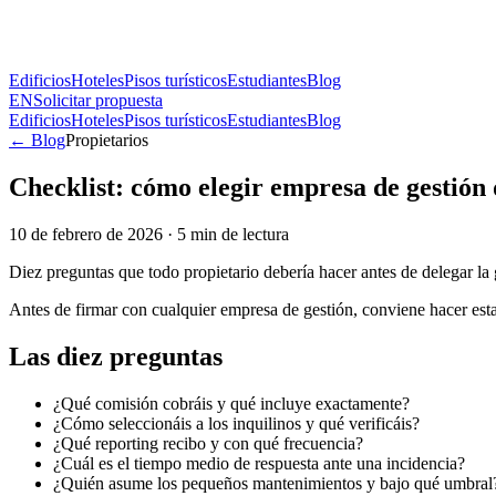
Edificios
Hoteles
Pisos turísticos
Estudiantes
Blog
EN
Solicitar propuesta
Edificios
Hoteles
Pisos turísticos
Estudiantes
Blog
← Blog
Propietarios
Checklist: cómo elegir empresa de gestión 
10 de febrero de 2026
·
5
min de lectura
Diez preguntas que todo propietario debería hacer antes de delegar la 
Antes de firmar con cualquier empresa de gestión, conviene hacer esta
Las diez preguntas
¿Qué comisión cobráis y qué incluye exactamente?
¿Cómo seleccionáis a los inquilinos y qué verificáis?
¿Qué reporting recibo y con qué frecuencia?
¿Cuál es el tiempo medio de respuesta ante una incidencia?
¿Quién asume los pequeños mantenimientos y bajo qué umbral