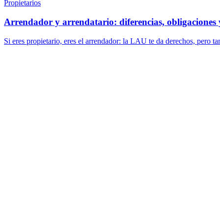
Propietarios
Arrendador y arrendatario: diferencias, obligaciones
Si eres propietario, eres el arrendador: la LAU te da derechos, pero t