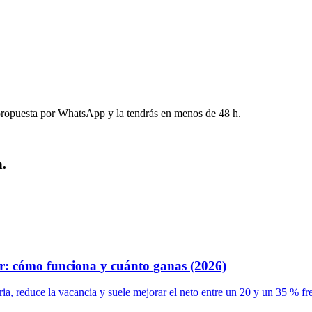
a propuesta por WhatsApp y la tendrás en menos de 48 h.
h.
or: cómo funciona y cuánto ganas (2026)
ia, reduce la vacancia y suele mejorar el neto entre un 20 y un 35 % fren