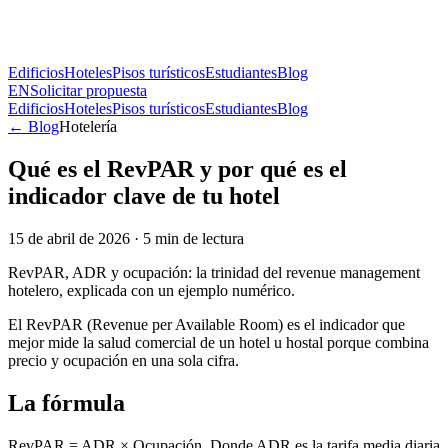
Edificios
Hoteles
Pisos turísticos
Estudiantes
Blog
EN
Solicitar propuesta
Edificios
Hoteles
Pisos turísticos
Estudiantes
Blog
← Blog
Hotelería
Qué es el RevPAR y por qué es el
indicador clave de tu hotel
15 de abril de 2026
·
5
min de lectura
RevPAR, ADR y ocupación: la trinidad del revenue management
hotelero, explicada con un ejemplo numérico.
El RevPAR (Revenue per Available Room) es el indicador que
mejor mide la salud comercial de un hotel u hostal porque combina
precio y ocupación en una sola cifra.
La fórmula
RevPAR = ADR × Ocupación. Donde ADR es la tarifa media diaria